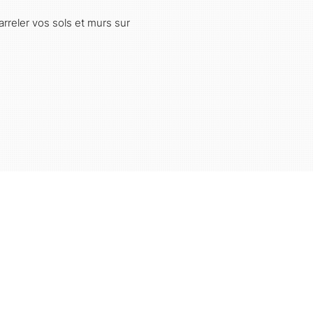
reler vos sols et murs sur
Tenierslaan, 26 - 1910 Kampenhout