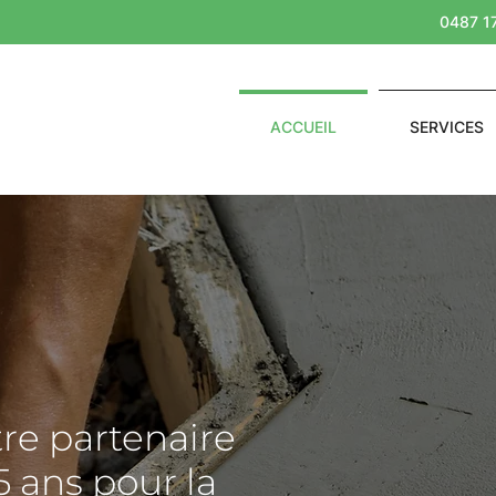
0487 1
ACCUEIL
SERVICES
FO
tre partenaire
5 ans pour la