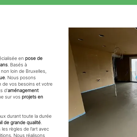
écialisée en
pose de
 ans
. Basés à
non loin de Bruxelles,
que
. Nous posons
n de vos besoins et votre
s d’
aménagement
ue sur vos
projets en
aux durant toute la durée
ail de grande qualité
.
 les règles de l’art avec
En savoir plus
nitions. Nous réalisons