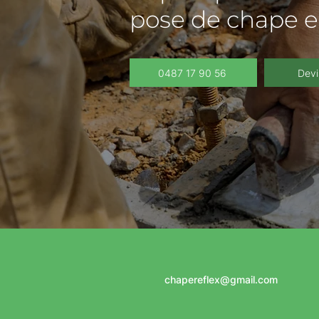
pose de chape 
0487 17 90 56
Devi
chapereflex@gmail.com