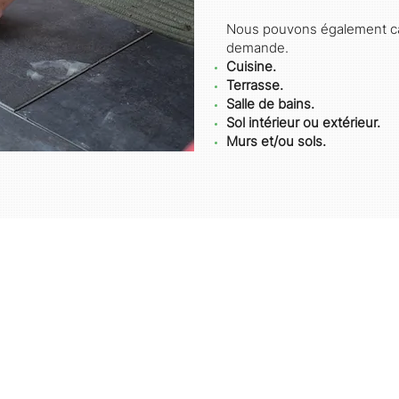
Nous pouvons également car
demande.
C
uisine.
Terrasse.
Salle de bains.
Plus d'infos
Sol intérieur ou extérieur.
Murs et/ou sols.
0487 17 90 56
BE0671762513